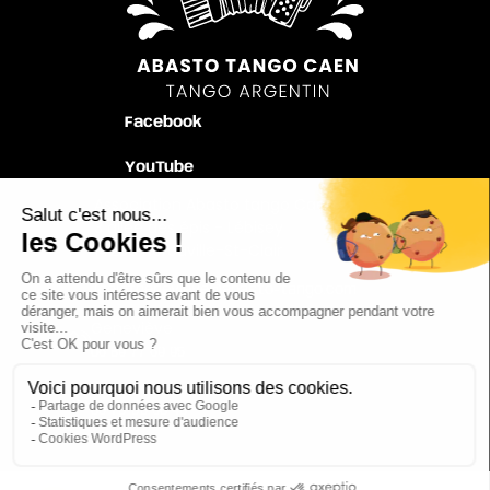
Facebook
YouTube
Association Abasto tango Caen
3 allée des épis - Lébisey
14200 Hérouville-St-Clair
joeletgenevieve@abasto-tango.com
Geneviève
06 89 77 69 95
Joël
06 73 35 60 48