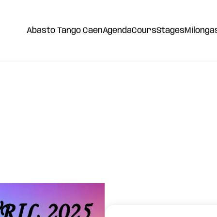
Abasto Tango Caen
Agenda
Cours
Stages
Milonga