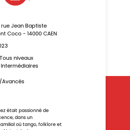
3 rue Jean Baptiste
ont Coco - 14000 CAEN
023
: Tous niveaux
 Intermédiaires
s/Avancés
z était passionné de
scence, dans un
ilial où tango, folklore et