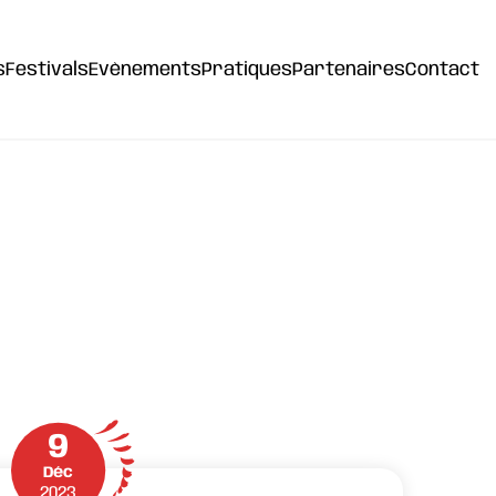
s
Festivals
Evènements
Pratiques
Partenaires
Contact
9
Déc
2023