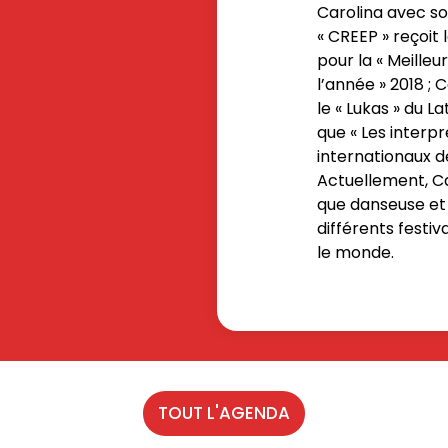
Carolina avec so
« CREEP » reçoit 
pour la « Meille
l’année » 2018 ;
le « Lukas » du L
que « Les interp
internationaux d
Actuellement, Ca
que danseuse et
différents festiv
le monde.
TOUT L'AGENDA