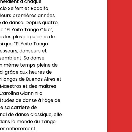
 mêlaient à chaque
cio Seifert et Rodolfo
́ leurs premières années
 de danse. Depuis quatre
se “El Yeite Tango Club”,
s les plus populaires de
si que “El Yeite Tango
ofesseurs, danseurs et
ssemblent. Sa danse
en même temps pleine de
ndi grâce aux heures de
ilongas de Buenos Aires et
s Maestros et des maitres
arolina Giannini a
udes de danse à l’âge de
 de sa carrière de
nal de danse classique, elle
dans le monde du Tango
rer entièrement.