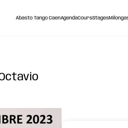
Abasto Tango Caen
Agenda
Cours
Stages
Milonga
 Octavio