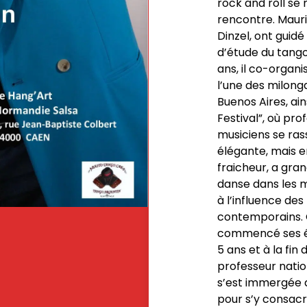
rock and roll se
rencontre. Mauri
Dinzel, ont guide
d’étude du tango
ans, il co-organi
l’une des milonga
Buenos Aires, ain
Festival”, où pr
musiciens se ra
élégante, mais 
fraicheur, a gra
danse dans les m
à l’influence de
contemporains. C
commencé ses ét
5 ans et à la fin
professeur natio
s’est immergée 
pour s’y consac