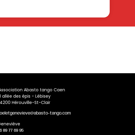
Association Abasto tango Caen
3 allée des épis - Lébisey
14200 Hérouville-St-Clair
joeletgenevieve@abasto-tango.com
Geneviève
6 89 77 69 95