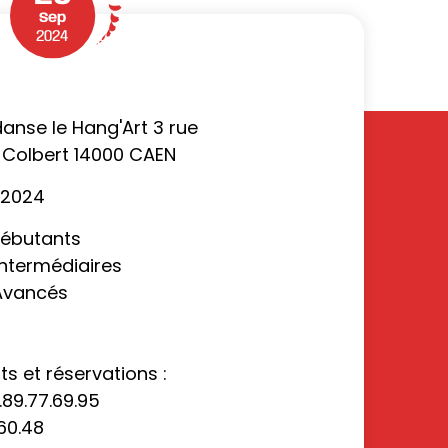
Sep
2024
 danse le Hang'Art 3 rue
 Colbert 14000 CAEN
 2024
Débutants
Intermédiaires
 Avancés
 et réservations :
.89.77.69.95
.60.48