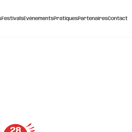
s
Festivals
Evènements
Pratiques
Partenaires
Contact
28