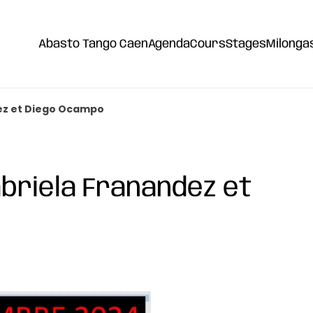
Abasto Tango Caen
Agenda
Cours
Stages
Milonga
ez et Diego Ocampo
briela Franandez et