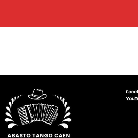
Face
YouT