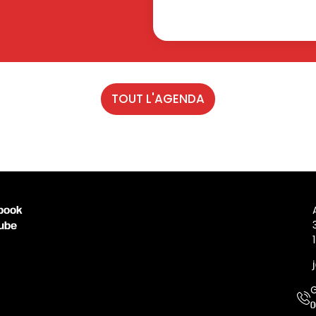
TOUT L'AGENDA
book
ube
0