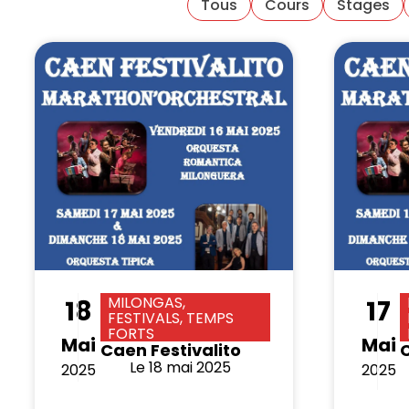
Tous
Cours
Stages
MILONGAS,
18
17
FESTIVALS, TEMPS
FORTS
Mai
Mai
Caen Festivalito
C
Le 18 mai 2025
2025
2025