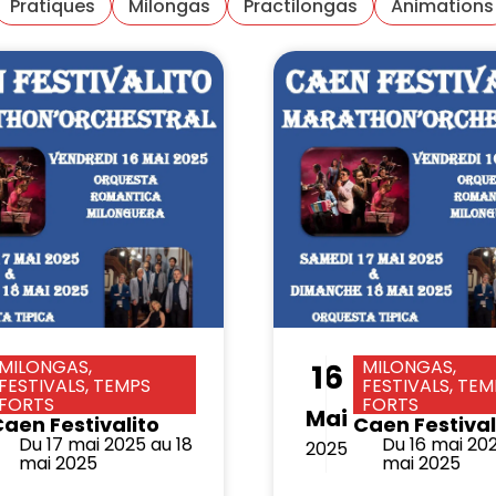
Pratiques
Milongas
Practilongas
Animations
MILONGAS,
MILONGAS,
16
FESTIVALS, TEMPS
FESTIVALS, TEM
FORTS
FORTS
Mai
aen Festivalito
Caen Festival
Du 17 mai 2025 au 18
Du 16 mai 202
2025
mai 2025
mai 2025