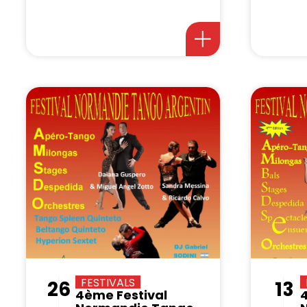
FESTIVALS
26
13
4ème Festival