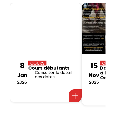
COURS
COURS
8
15
Cours débutants
Danse
Consulter le détail
à Bret
Jan
Nov
des dates
Odon
2026
2025
Le 
20